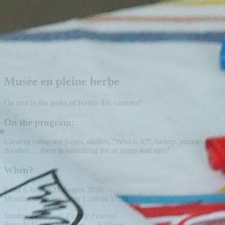
Musée en pleine herbe
On tour in the parks of Ixelles this summer!
On the program:
Creative colouring pages, riddles, “Who is it?”, twister, puzzles,
doodles,… there is something for all tastes and ages!
When?
From 6 July to 21 August 2026
Monday to Friday, from 15:00 to 17:30
Sunday 23 August: Family Festival
Parc du Viaduc | 2.00 pm → 6.30 pm