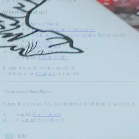
Where to find us?
6 → 10 July:
Parc du Viaduc
13 → 17 July:
Plaine de jeux de la Petite Suisse
20 → 24 July:
Jardin de l’Abbaye de la Cambre
(by the ponds)
27 → 31 July:
Parc Jadot
3 → 7 August:
Parc Tenbosch
*
10 → 14 August:
Parc Albert II
*
17 → 21 August:
Parc du Viaduc
In case of rain, the event is cancelled.
→ Follow us on
Instagram
for updates!
* Bib op wielen x Musée d'Ixelles
Storytelling sessions (NL) for children with Bibliotheek Sans Souci
3 → 7 August:
Parc Tenbosch
10 → 14 August:
Parc Albert II